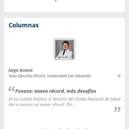
Columnas
Jorge Acosta
Caro
Director Ejecutivo IPSUSS, Universidad San Sebastián.
IPSUSS
Fonasa: nuevo récord, más desafíos
En su Cuenta Pública, el Director del Fondo Nacional de Salud
La C
dio a conocer un nuevo récord: “En...
fale