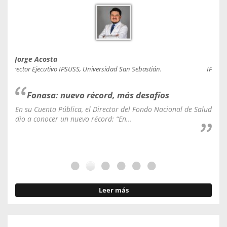
Jorge Acosta
Caro
Director Ejecutivo IPSUSS, Universidad San Sebastián.
IPSUSS
Fonasa: nuevo récord, más desafíos
En su Cuenta Pública, el Director del Fondo Nacional de Salud
La C
dio a conocer un nuevo récord: “En...
fale
Leer más