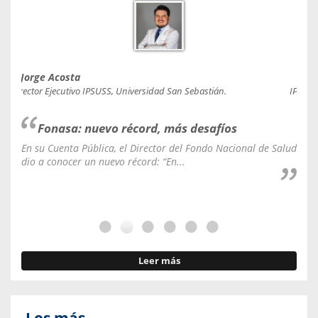
Jorge Acosta
Caro
Director Ejecutivo IPSUSS, Universidad San Sebastián.
IPSUSS
Fonasa: nuevo récord, más desafíos
En su Cuenta Pública, el Director del Fondo Nacional de Salud
La C
dio a conocer un nuevo récord: “En...
fale
Leer más