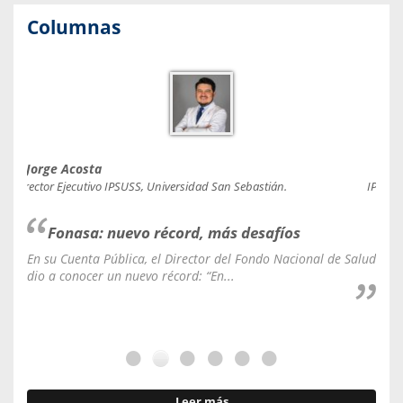
Columnas
Jorge Acosta
Caro
Director Ejecutivo IPSUSS, Universidad San Sebastián.
IPSUSS
Fonasa: nuevo récord, más desafíos
En su Cuenta Pública, el Director del Fondo Nacional de Salud
La C
dio a conocer un nuevo récord: “En...
fale
Leer más