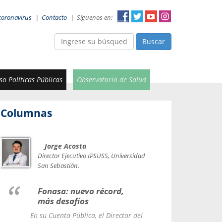
coronavirus
|
Contacto
|
Síguenos en:
Buscar
o Políticas Públicas
Observatorio de Salud
Columnas
Jorge Acosta
Car
Val
Director Ejecutivo IPSUSS, Universidad
IPSUSS
San Sebastián.
Lice
Fonasa: nuevo récord,
le t
más desafíos
La Contr
En su Cuenta Pública, el Director del