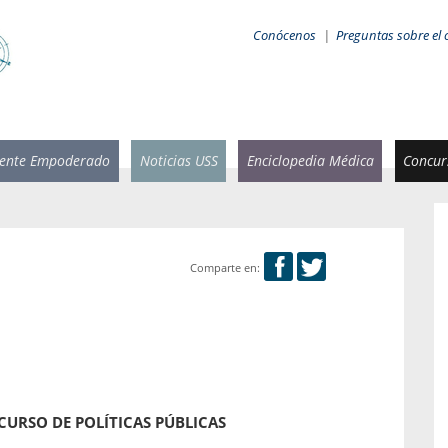
Conócenos
|
Preguntas sobre el 
iente Empoderado
Noticias USS
Enciclopedia Médica
Concurs
Comparte en:
 Rammsy
Rosario García-Huidobro
stente de
Decana facultad de Odontología,
n Sebastián
Universidad San Sebastián.
añana
¿Cuándo será urgente la
salud bucal?
emia cuando
CONCURSO DE POLÍTICAS PÚBLICAS
sa se
En Chile, nadie muere de caries ni de