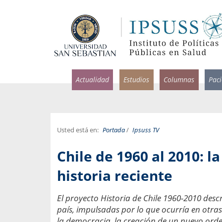
Actualidad
Estudios
Columnas
Pac
Usted está en:
Portada
/
Ipsuss TV
rlos Pérez, Jorge Acosta y
Ignacio Rodríguez
Chile de 1960 al 2010: l
rolina Velasco
Infectólogo y profesor asi
S, Facultad de Medicina USS.
Medicina, Universidad Sa
historia reciente
ncias médicas y
Pandemias del m
El proyecto Historia de Chile 1960-2010 des
idio por incapacidad
Usamos la palabra pand
país, impulsadas por lo que ocurría en otras
ral
una enfermedad contagio
la democracia, la creación de un nuevo orden 