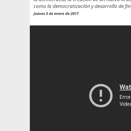
propaga a un gran númer
os entregados por la
como la democratización y desarrollo de fine
oría sobre viajes al extranjero
onas que deben hacer...
Jueves 5 de enero de 2017