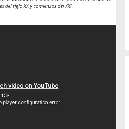
o de...
enfermedades periodontales. Sin
s del siglo XX y comienzos del XXI.
embargo, estas son las...