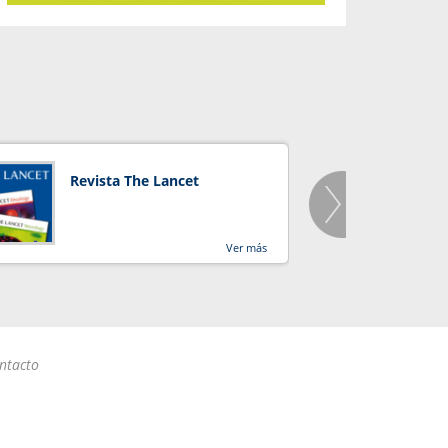
Revista The Lancet
Orga
Salu
Ver más
ntacto