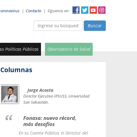
coronavirus
|
Contacto
|
Síguenos en:
Buscar
o Políticas Públicas
Observatorio de Salud
Columnas
Jorge Acosta
Car
Val
Director Ejecutivo IPSUSS, Universidad
IPSUSS
San Sebastián.
Lice
Fonasa: nuevo récord,
le t
más desafíos
La Contr
En su Cuenta Pública, el Director del