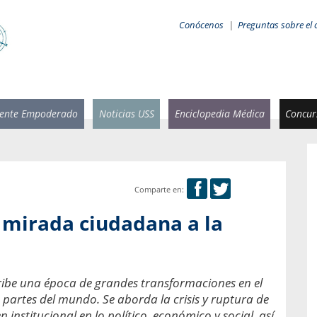
Conócenos
|
Preguntas sobre el 
iente Empoderado
Noticias USS
Enciclopedia Médica
Concurs
Comparte en:
 Rammsy
Rosario García-Huidobro
a mirada ciudadana a la
stente de
Decana facultad de Odontología,
n Sebastián
Universidad San Sebastián.
añana
¿Cuándo será urgente la
cribe una época de grandes transformaciones en el
salud bucal?
emia cuando
 partes del mundo. Se aborda la crisis y ruptura de
sa se
En Chile, nadie muere de caries ni de
institucional en lo político, económico y social, así