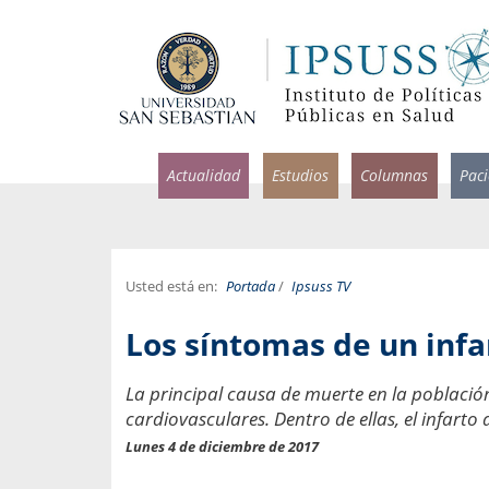
Actualidad
Estudios
Columnas
Pac
Usted está en:
Portada
/
Ipsuss TV
rlos Pérez, Jorge Acosta y
Ignacio Rodríguez
Los síntomas de un infa
rolina Velasco
Infectólogo y profesor asi
S, Facultad de Medicina USS.
Medicina, Universidad Sa
La principal causa de muerte en la població
cardiovasculares. Dentro de ellas, el infarto
ncias médicas y
Pandemias del m
idio por incapacidad
Lunes 4 de diciembre de 2017
Usamos la palabra pand
ral
una enfermedad contagio