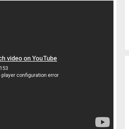
o de...
enfermedades periodontales. Sin
embargo, estas son las...