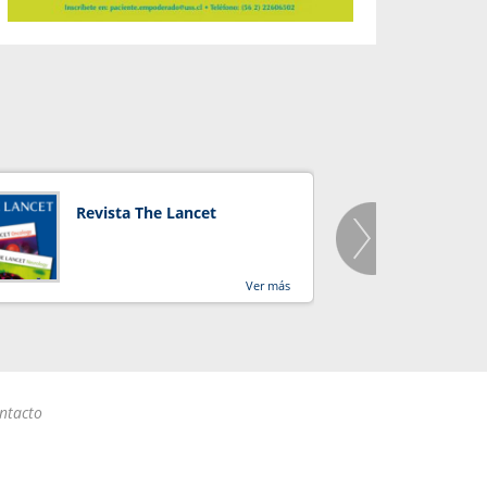
Revista The Lancet
Orga
Salu
Ver más
ntacto