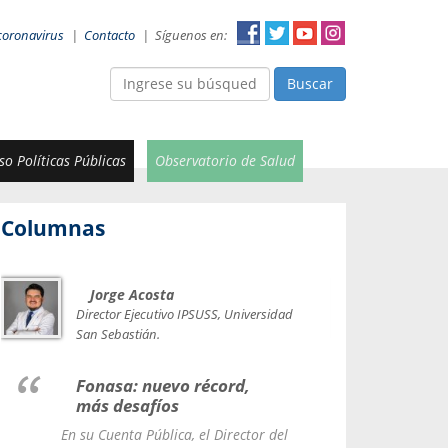
coronavirus
|
Contacto
|
Síguenos en:
Buscar
o Políticas Públicas
Observatorio de Salud
Columnas
Jorge Acosta
Car
Val
Director Ejecutivo IPSUSS, Universidad
IPSUSS
San Sebastián.
Lice
Fonasa: nuevo récord,
le t
más desafíos
La Contr
En su Cuenta Pública, el Director del