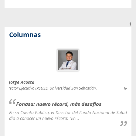
1
Columnas
Jorge Acosta
Caro
Director Ejecutivo IPSUSS, Universidad San Sebastián.
IPSUSS
Fonasa: nuevo récord, más desafíos
En su Cuenta Pública, el Director del Fondo Nacional de Salud
La C
dio a conocer un nuevo récord: “En...
fale