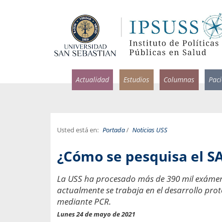
Actualidad
Estudios
Columnas
Pac
Usted está en:
Portada
/
Noticias USS
rlos Pérez, Jorge Acosta y
Ignacio Rodríguez
¿Cómo se pesquisa el SA
rolina Velasco
Infectólogo y profesor asi
S, Facultad de Medicina USS.
Medicina, Universidad Sa
La USS ha procesado más de 390 mil exámen
actualmente se trabaja en el desarrollo proto
ncias médicas y
Pandemias del m
idio por incapacidad
mediante PCR.
Usamos la palabra pand
ral
Lunes 24 de mayo de 2021
una enfermedad contagio