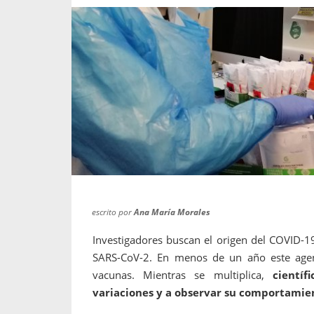
propaga a un gran númer
os entregados por la
oría sobre viajes al extranjero
onas que deben hacer...
escrito por
Ana María Morales
Investigadores buscan el origen del COVID-1
SARS-CoV-2. En menos de un año este agen
vacunas. Mientras se multiplica,
científ
variaciones y a observar su comportamien