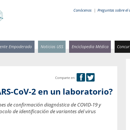
Conócenos
|
Preguntas sobre el 
iente Empoderado
Noticias USS
Enciclopedia Médica
Concurs
Comparte en:
 Rammsy
Rosario García-Huidobro
RS-CoV-2 en un laboratorio?
stente de
Decana facultad de Odontología,
n Sebastián
Universidad San Sebastián.
es de confirmación diagnóstica de COVID-19 y
colo de identificación de variantes del virus
añana
¿Cuándo será urgente la
salud bucal?
emia cuando
sa se
En Chile, nadie muere de caries ni de