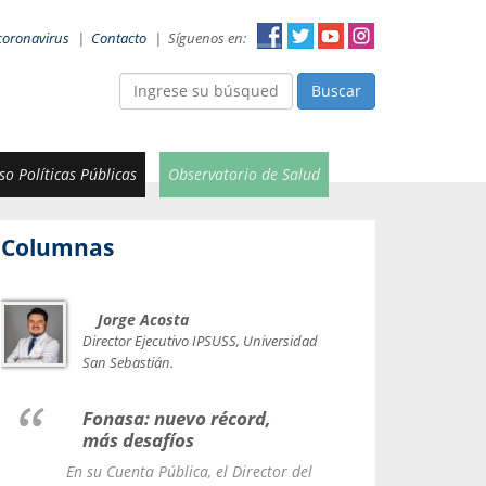
coronavirus
|
Contacto
|
Síguenos en:
Buscar
o Políticas Públicas
Observatorio de Salud
Columnas
Jorge Acosta
Car
Val
Director Ejecutivo IPSUSS, Universidad
IPSUSS
San Sebastián.
Lice
Fonasa: nuevo récord,
le t
más desafíos
La Contr
En su Cuenta Pública, el Director del