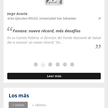
Jorge Acosta
Caro
Director Ejecutivo IPSUSS, Universidad San Sebastián.
IPSUSS
Fonasa: nuevo récord, más desafíos
En su Cuenta Pública, el Director del Fondo Nacional de Salud
La C
dio a conocer un nuevo récord: “En...
fale
Leer más
Los más
+ Vistos
+ Ultimo