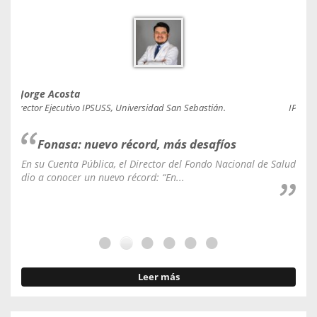
Jorge Acosta
Caro
Director Ejecutivo IPSUSS, Universidad San Sebastián.
IPSUSS
Fonasa: nuevo récord, más desafíos
En su Cuenta Pública, el Director del Fondo Nacional de Salud
La C
dio a conocer un nuevo récord: “En...
fale
Leer más