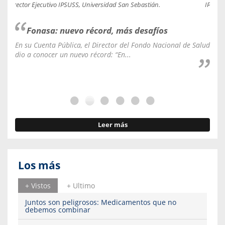
Director Ejecutivo IPSUSS, Universidad San Sebastián.
IPSUSS
Fonasa: nuevo récord, más desafíos
En su Cuenta Pública, el Director del Fondo Nacional de Salud
La C
dio a conocer un nuevo récord: “En...
fale
Leer más
Los más
+ Vistos
+ Ultimo
Juntos son peligrosos: Medicamentos que no
debemos combinar