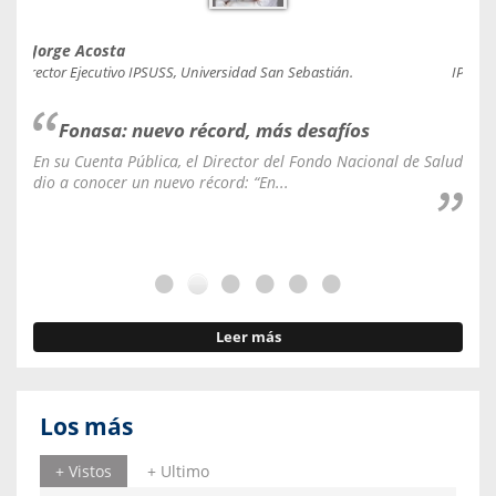
Jorge Acosta
Caro
Director Ejecutivo IPSUSS, Universidad San Sebastián.
IPSUSS
Fonasa: nuevo récord, más desafíos
En su Cuenta Pública, el Director del Fondo Nacional de Salud
La C
dio a conocer un nuevo récord: “En...
fale
Leer más
Los más
+ Vistos
+ Ultimo