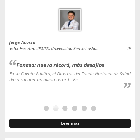
Jorge Acosta
Caro
Director Ejecutivo IPSUSS, Universidad San Sebastián.
IPSUSS
Fonasa: nuevo récord, más desafíos
En su Cuenta Pública, el Director del Fondo Nacional de Salud
La C
dio a conocer un nuevo récord: “En...
fale
Leer más