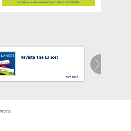
Revista The Lancet
Orga
Salu
Ver más
ntacto