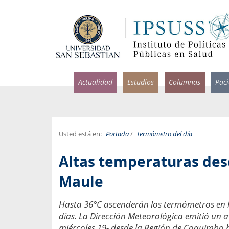
Actualidad
Estudios
Columnas
Pac
Usted está en:
Portada
/
Termómetro del día
rlos Pérez, Jorge Acosta y
Ignacio Rodríguez
Altas temperaturas des
rolina Velasco
Infectólogo y profesor asi
S, Facultad de Medicina USS.
Medicina, Universidad Sa
Maule
ncias médicas y
Pandemias del m
Hasta 36°C ascenderán los termómetros en la
idio por incapacidad
Usamos la palabra pand
días. La Dirección Meteorológica emitió un a
ral
una enfermedad contagio
miércoles 19- desde la Región de Coquimbo h