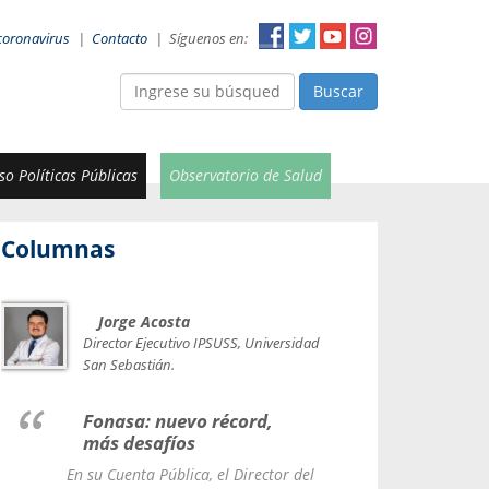
coronavirus
|
Contacto
|
Síguenos en:
Buscar
o Políticas Públicas
Observatorio de Salud
Columnas
Jorge Acosta
Car
Val
Director Ejecutivo IPSUSS, Universidad
IPSUSS
San Sebastián.
Lice
Fonasa: nuevo récord,
le t
más desafíos
La Contr
En su Cuenta Pública, el Director del