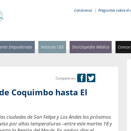
Conócenos
|
Preguntas sobre el 
iente Empoderado
Noticias USS
Enciclopedia Médica
Concurs
Comparte en:
 Rammsy
Rosario García-Huidobro
de Coquimbo hasta El
stente de
Decana facultad de Odontología,
n Sebastián
Universidad San Sebastián.
añana
¿Cuándo será urgente la
s ciudades de San Felipe y Los Andes los próximos
salud bucal?
emia cuando
viso por altas temperaturas –entre este martes 18 y
sa se
En Chile, nadie muere de caries ni de
asta la Región del Maule. En ambos días el