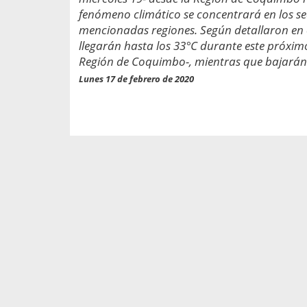
propaga a un gran númer
os entregados por la
fenómeno climático se concentrará en los sect
oría sobre viajes al extranjero
mencionadas regiones. Según detallaron en e
onas que deben hacer...
llegarán hasta los 33°C durante este próxim
Región de Coquimbo-, mientras que bajarán 
Lunes 17 de febrero de 2020