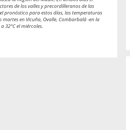
o de...
enfermedades periodontales. Sin
ores de los valles y precordilleranos de las
embargo, estas son las...
l pronóstico para estos días, las temperaturas
o martes en Vicuña, Ovalle, Combarbalá -en la
a 32°C el miércoles.