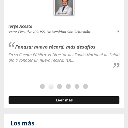
Jorge Acosta
Caro
Director Ejecutivo IPSUSS, Universidad San Sebastián.
IPSUSS
Fonasa: nuevo récord, más desafíos
En su Cuenta Pública, el Director del Fondo Nacional de Salud
La C
dio a conocer un nuevo récord: “En...
fale
Leer más
Los más