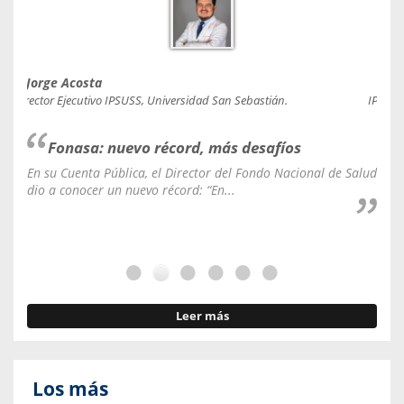
Jorge Acosta
Caro
Director Ejecutivo IPSUSS, Universidad San Sebastián.
IPSUSS
Fonasa: nuevo récord, más desafíos
En su Cuenta Pública, el Director del Fondo Nacional de Salud
La C
dio a conocer un nuevo récord: “En...
fale
Leer más
Los más