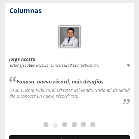
Columnas
Jorge Acosta
Caro
Director Ejecutivo IPSUSS, Universidad San Sebastián.
IPSUSS
Fonasa: nuevo récord, más desafíos
En su Cuenta Pública, el Director del Fondo Nacional de Salud
La C
dio a conocer un nuevo récord: “En...
fale