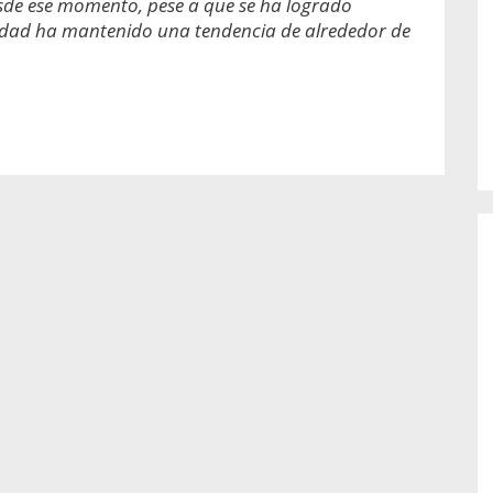
esde ese momento, pese a que se ha logrado
o de...
enfermedades periodontales. Sin
embargo, estas son las...
ilidad ha mantenido una tendencia de alrededor de