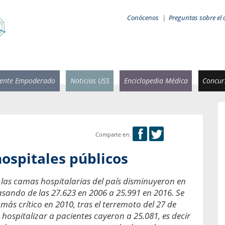
Conócenos
|
Preguntas sobre el 
iente Empoderado
Noticias USS
Enciclopedia Médica
Concurs
Comparte en:
 Rammsy
Rosario García-Huidobro
ospitales públicos
stente de
Decana facultad de Odontología,
n Sebastián
Universidad San Sebastián.
, las camas hospitalarias del país disminuyeron en
sando de las 27.623 en 2006 a 25.991 en 2016. Se
añana
¿Cuándo será urgente la
salud bucal?
ás crítico en 2010, tras el terremoto del 27 de
emia cuando
 hospitalizar a pacientes cayeron a 25.081, es decir
sa se
En Chile, nadie muere de caries ni de