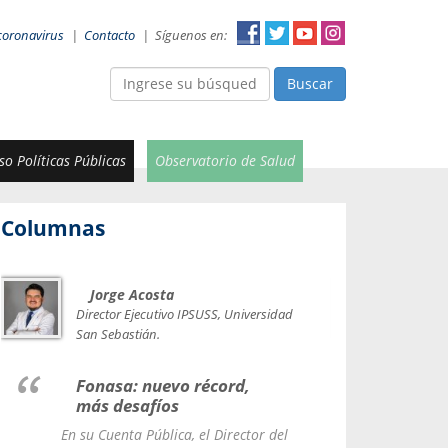
coronavirus
|
Contacto
|
Síguenos en:
Buscar
o Políticas Públicas
Observatorio de Salud
Columnas
Jorge Acosta
Car
Val
Director Ejecutivo IPSUSS, Universidad
IPSUSS
San Sebastián.
Lice
Fonasa: nuevo récord,
le t
más desafíos
La Contr
En su Cuenta Pública, el Director del