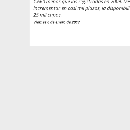
1.660 menos que las registradas en 2009. D
propaga a un gran númer
os entregados por la
oría sobre viajes al extranjero
incrementar en casi mil plazas, la disponib
onas que deben hacer...
25 mil cupos.
Viernes 6 de enero de 2017