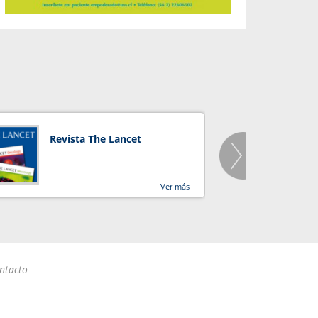
Revista The Lancet
Orga
Salu
Ver más
ntacto