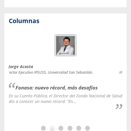
Columnas
Jorge Acosta
Caro
Director Ejecutivo IPSUSS, Universidad San Sebastián.
IPSUSS
Fonasa: nuevo récord, más desafíos
En su Cuenta Pública, el Director del Fondo Nacional de Salud
La C
dio a conocer un nuevo récord: “En...
fale