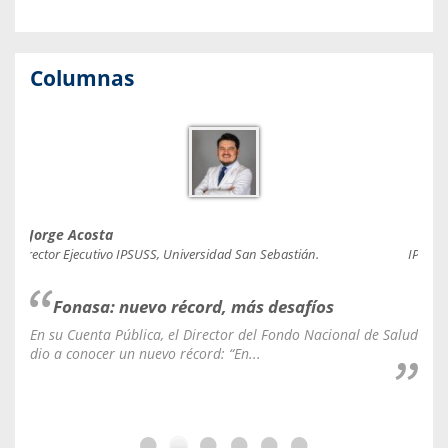
Columnas
Jorge Acosta
Caro
Director Ejecutivo IPSUSS, Universidad San Sebastián.
IPSUSS
Fonasa: nuevo récord, más desafíos
En su Cuenta Pública, el Director del Fondo Nacional de Salud
La C
dio a conocer un nuevo récord: “En...
fale