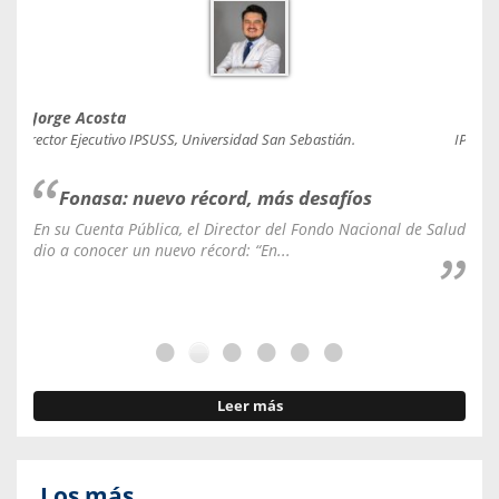
Jorge Acosta
Caro
Director Ejecutivo IPSUSS, Universidad San Sebastián.
IPSUSS
Fonasa: nuevo récord, más desafíos
En su Cuenta Pública, el Director del Fondo Nacional de Salud
La C
dio a conocer un nuevo récord: “En...
fale
Leer más
Los más