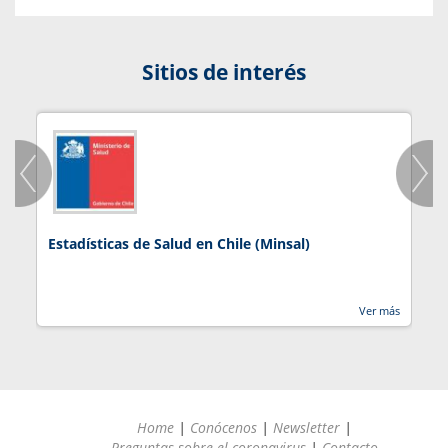
Sitios de interés
Estadísticas de Salud en Chile (Minsal)
J
Ver más
Home
|
Conócenos
|
Newsletter
|
Preguntas sobre el coronavirus
|
Contacto