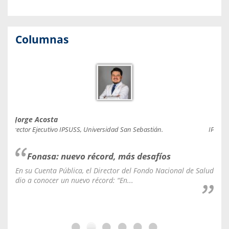
Columnas
Jorge Acosta
Caro
Director Ejecutivo IPSUSS, Universidad San Sebastián.
IPSUSS
Fonasa: nuevo récord, más desafíos
En su Cuenta Pública, el Director del Fondo Nacional de Salud
La C
dio a conocer un nuevo récord: “En...
fale