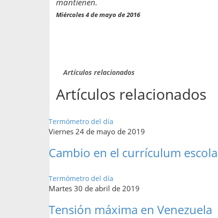
mantienen.
propaga a un gran númer
os entregados por la
oría sobre viajes al extranjero
Miércoles 4 de mayo de 2016
onas que deben hacer...
Artículos relacionados
Artículos relacionados
Termómetro del día
Viernes 24 de mayo de 2019
Cambio en el currículum escola
Termómetro del día
Martes 30 de abril de 2019
Tensión máxima en Venezuela