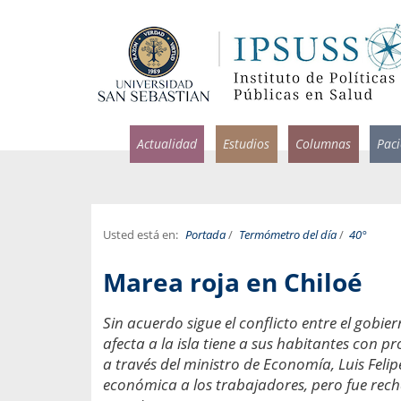
Actualidad
Estudios
Columnas
Pac
Usted está en:
Portada
/
Termómetro del día
/
40°
rlos Pérez, Jorge Acosta y
Ignacio Rodríguez
Marea roja en Chiloé
rolina Velasco
Infectólogo y profesor asi
S, Facultad de Medicina USS.
Medicina, Universidad Sa
Sin acuerdo sigue el conflicto entre el gobie
afecta a la isla tiene a sus habitantes con pr
ncias médicas y
Pandemias del m
idio por incapacidad
a través del ministro de Economía, Luis Feli
Usamos la palabra pand
ral
económica a los trabajadores, pero fue rech
una enfermedad contagio