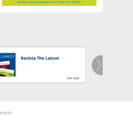
Revista The Lancet
Orga
Salu
Ver más
ntacto