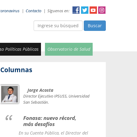
coronavirus
|
Contacto
|
Síguenos en:
Buscar
o Políticas Públicas
Observatorio de Salud
Columnas
Jorge Acosta
Car
Val
Director Ejecutivo IPSUSS, Universidad
IPSUSS
San Sebastián.
Lice
Fonasa: nuevo récord,
le t
más desafíos
La Contr
En su Cuenta Pública, el Director del