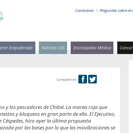
Conócenos
|
Preguntas sobre el 
iente Empoderado
Noticias USS
Enciclopedia Médica
Concurs
Comparte en:
 Rammsy
Rosario García-Huidobro
stente de
Decana facultad de Odontología,
n Sebastián
Universidad San Sebastián.
rno y los pescadores de Chiloé. La marea roja que
otestas y bloqueos en gran parte de ella. El Ejecutivo,
añana
¿Cuándo será urgente la
salud bucal?
pe Céspedes, hizo ayer la última propuesta
emia cuando
azada por las bases por lo que las movilizaciones se
sa se
En Chile, nadie muere de caries ni de