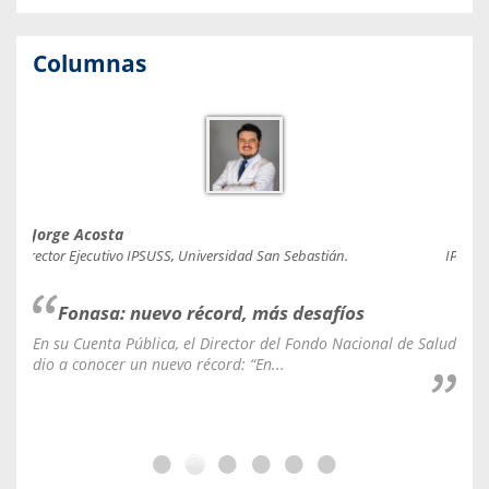
Columnas
Jorge Acosta
Caro
Director Ejecutivo IPSUSS, Universidad San Sebastián.
IPSUSS
Fonasa: nuevo récord, más desafíos
En su Cuenta Pública, el Director del Fondo Nacional de Salud
La C
dio a conocer un nuevo récord: “En...
fale