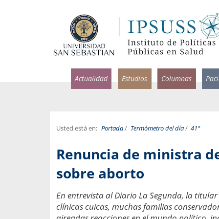
Actualidad
Estudios
Columnas
Pac
Usted está en:
Portada
/
Termómetro del día
/
41°
rlos Pérez, Jorge Acosta y
Ignacio Rodríguez
Renuncia de ministra de
rolina Velasco
Infectólogo y profesor asi
S, Facultad de Medicina USS.
Medicina, Universidad Sa
sobre aborto
ncias médicas y
Pandemias del m
En entrevista al Diario La Segunda, la titular
idio por incapacidad
Usamos la palabra pand
clínicas cuicas, muchas familias conservado
ral
una enfermedad contagio
aireadas reacciones en el mundo político, incl