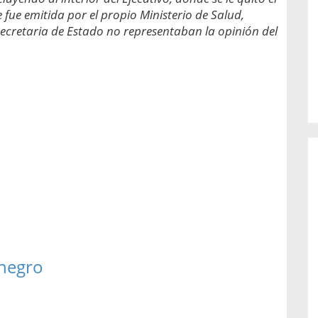
o de...
enfermedades periodontales. Sin
 fue emitida por el propio Ministerio de Salud,
embargo, estas son las...
secretaria de Estado no representaban la opinión del
 negro