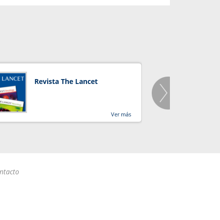
Revista The Lancet
Orga
Salu
Ver más
ntacto