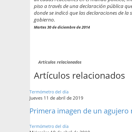
propaga a un gran númer
os entregados por la
piso a través de una declaración pública que
oría sobre viajes al extranjero
donde se indicó que las declaraciones de la 
onas que deben hacer...
gobierno.
Martes 30 de diciembre de 2014
Artículos relacionados
Artículos relacionados
Termómetro del día
Jueves 11 de abril de 2019
Primera imagen de un agujero
Termómetro del día