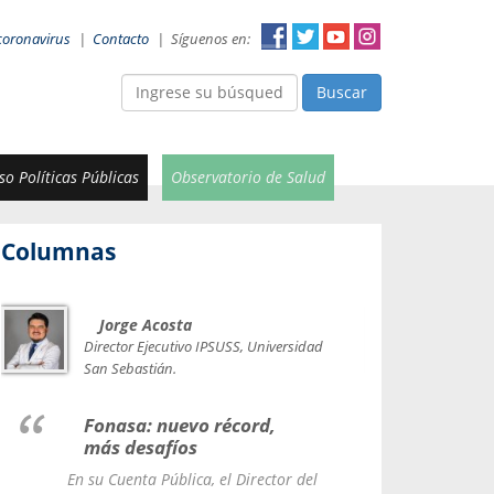
coronavirus
|
Contacto
|
Síguenos en:
Buscar
o Políticas Públicas
Observatorio de Salud
Columnas
Jorge Acosta
Car
Val
Director Ejecutivo IPSUSS, Universidad
IPSUSS
San Sebastián.
Lice
Fonasa: nuevo récord,
le t
más desafíos
La Contr
En su Cuenta Pública, el Director del