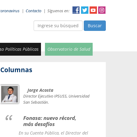
coronavirus
|
Contacto
|
Síguenos en:
Buscar
o Políticas Públicas
Observatorio de Salud
Columnas
Jorge Acosta
Car
Val
Director Ejecutivo IPSUSS, Universidad
IPSUSS
San Sebastián.
Lice
Fonasa: nuevo récord,
le t
más desafíos
La Contr
En su Cuenta Pública, el Director del