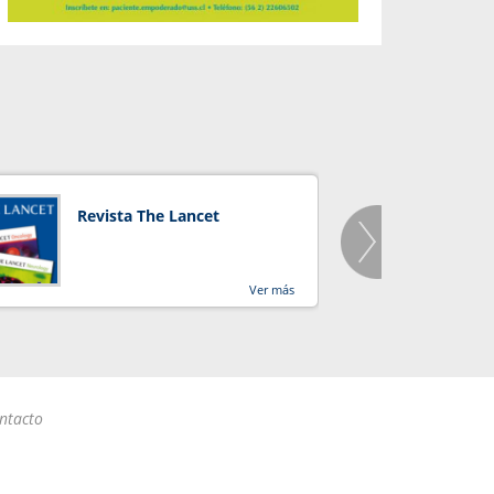
Revista The Lancet
Orga
Salu
Ver más
ntacto