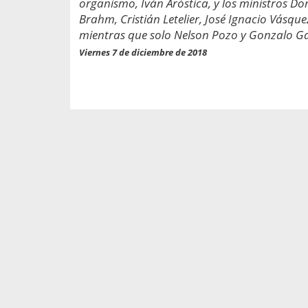
organismo, Iván Aróstica, y los ministros 
propaga a un gran númer
os entregados por la
oría sobre viajes al extranjero
Brahm, Cristián Letelier, José Ignacio Vásque
onas que deben hacer...
mientras que solo Nelson Pozo y Gonzalo Ga
Viernes 7 de diciembre de 2018