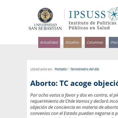
Actualidad
Estudios
Columnas
Pac
Usted está en:
Portada
/
Termómetro del día
rlos Pérez, Jorge Acosta y
Ignacio Rodríguez
Aborto: TC acoge objeci
rolina Velasco
Infectólogo y profesor asi
S, Facultad de Medicina USS.
Medicina, Universidad Sa
Por ocho votos a favor y dos en contra, el pl
requerimiento de Chile Vamos y declaró inco
ncias médicas y
Pandemias del m
idio por incapacidad
objeción de conciencia en materia de aborto
Usamos la palabra pand
ral
convenios con el Estado puedan negarse a pra
una enfermedad contagio