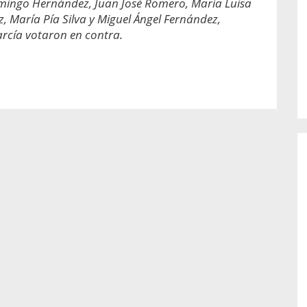
Domingo Hernández, Juan José Romero, María Luisa
o de...
enfermedades periodontales. Sin
embargo, estas son las...
z, María Pía Silva y Miguel Ángel Fernández,
rcía votaron en contra.