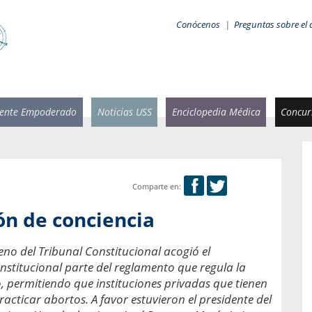
Conócenos
|
Preguntas sobre el 
iente Empoderado
Noticias USS
Enciclopedia Médica
Concurs
Comparte en:
 Rammsy
Rosario García-Huidobro
ón de conciencia
stente de
Decana facultad de Odontología,
n Sebastián
Universidad San Sebastián.
eno del Tribunal Constitucional acogió el
nstitucional parte del reglamento que regula la
añana
¿Cuándo será urgente la
salud bucal?
, permitiendo que instituciones privadas que tienen
emia cuando
cticar abortos. A favor estuvieron el presidente del
sa se
En Chile, nadie muere de caries ni de