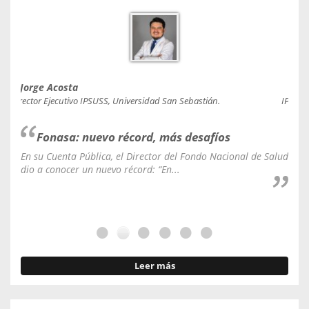
Jorge Acosta
Caro
Director Ejecutivo IPSUSS, Universidad San Sebastián.
IPSUSS
Fonasa: nuevo récord, más desafíos
En su Cuenta Pública, el Director del Fondo Nacional de Salud
La C
dio a conocer un nuevo récord: “En...
fale
Leer más