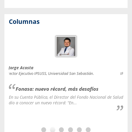
Columnas
Jorge Acosta
Caro
Director Ejecutivo IPSUSS, Universidad San Sebastián.
IPSUSS
Fonasa: nuevo récord, más desafíos
En su Cuenta Pública, el Director del Fondo Nacional de Salud
La C
dio a conocer un nuevo récord: “En...
fale