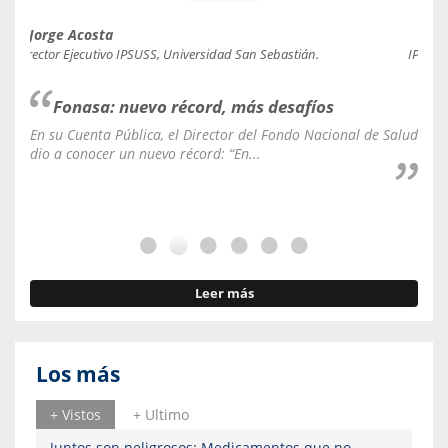
Jorge Acosta
Caro
Director Ejecutivo IPSUSS, Universidad San Sebastián.
IPSUSS
Fonasa: nuevo récord, más desafíos
En su Cuenta Pública, el Director del Fondo Nacional de Salud
La C
dio a conocer un nuevo récord: “En...
fale
Leer más
Los más
+ Vistos
+ Ultimo
Juntos son peligrosos: Medicamentos que no