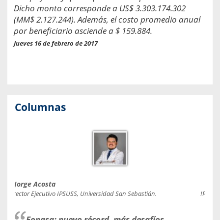
Dicho monto corresponde a US$ 3.303.174.302
(MM$ 2.127.244). Además, el costo promedio anual
por beneficiario asciende a $ 159.884.
Jueves 16 de febrero de 2017
Columnas
Jorge Acosta
Caro
Director Ejecutivo IPSUSS, Universidad San Sebastián.
IPSUSS
Fonasa: nuevo récord, más desafíos