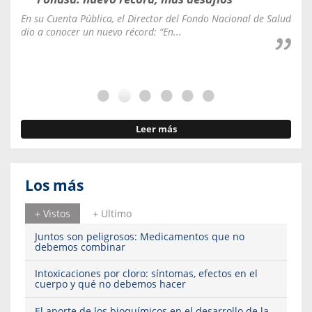
En su Cuenta Pública, el Director del Fondo Nacional de Salud
La C
dio a conocer un nuevo récord: “En...
fale
Leer más
Los más
+ Vistos
+ Ultimo
Juntos son peligrosos: Medicamentos que no
debemos combinar
Intoxicaciones por cloro: síntomas, efectos en el
cuerpo y qué no debemos hacer
El aporte de los bioquímicos en el desarrollo de la