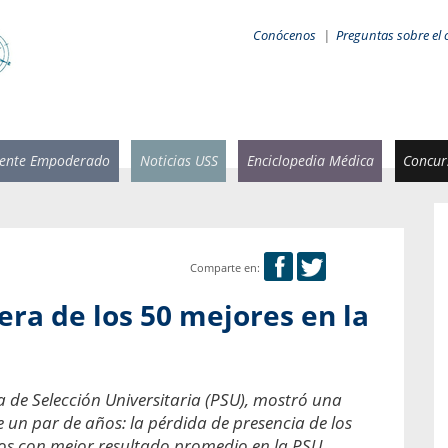
Conócenos
|
Preguntas sobre el 
iente Empoderado
Noticias USS
Enciclopedia Médica
Concurs
Comparte en:
 Rammsy
Rosario García-Huidobro
ra de los 50 mejores en la
stente de
Decana facultad de Odontología,
n Sebastián
Universidad San Sebastián.
añana
¿Cuándo será urgente la
a de Selección Universitaria (PSU), mostró una
salud bucal?
emia cuando
 un par de años: la pérdida de presencia de los
sa se
En Chile, nadie muere de caries ni de
tos con mejor resultado promedio en la PSU.