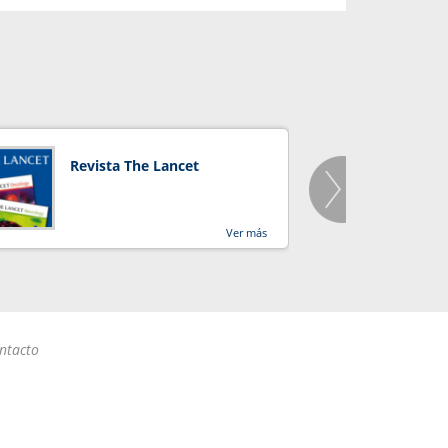
Revista The Lancet
Orga
Salu
Ver más
ntacto