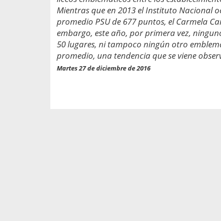
propaga a un gran númer
os entregados por la
Mientras que en 2013 el Instituto Nacional 
oría sobre viajes al extranjero
promedio PSU de 677 puntos, el Carmela Carv
onas que deben hacer...
embargo, este año, por primera vez, ninguno 
50 lugares, ni tampoco ningún otro emblemát
promedio, una tendencia que se viene obser
Martes 27 de diciembre de 2016