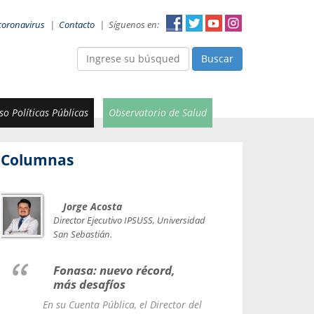
coronavirus
|
Contacto
|
Síguenos en:
Buscar
o Políticas Públicas
Observatorio de Salud
Columnas
Jorge Acosta
Car
Val
Director Ejecutivo IPSUSS, Universidad
IPSUSS
San Sebastián.
Lice
Fonasa: nuevo récord,
le t
más desafíos
La Contr
En su Cuenta Pública, el Director del