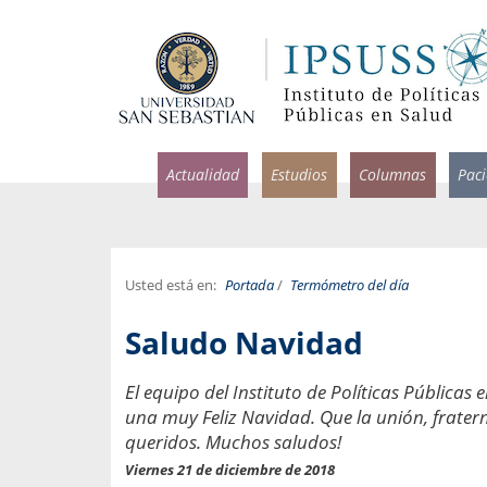
Actualidad
Estudios
Columnas
Pac
Usted está en:
Portada
/
Termómetro del día
rlos Pérez, Jorge Acosta y
Ignacio Rodríguez
Saludo Navidad
rolina Velasco
Infectólogo y profesor asi
S, Facultad de Medicina USS.
Medicina, Universidad Sa
El equipo del Instituto de Políticas Públicas 
una muy Feliz Navidad. Que la unión, frater
ncias médicas y
Pandemias del m
idio por incapacidad
queridos. Muchos saludos!
Usamos la palabra pand
ral
Viernes 21 de diciembre de 2018
una enfermedad contagio