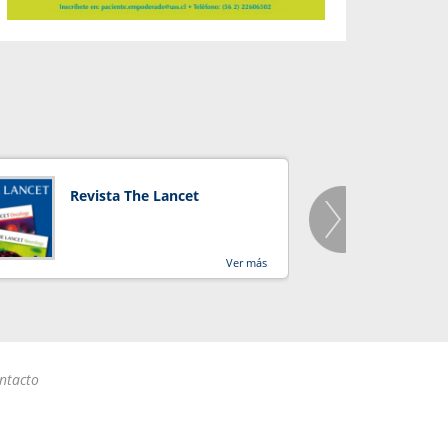
Revista The Lancet
Orga
Salu
Ver más
ntacto