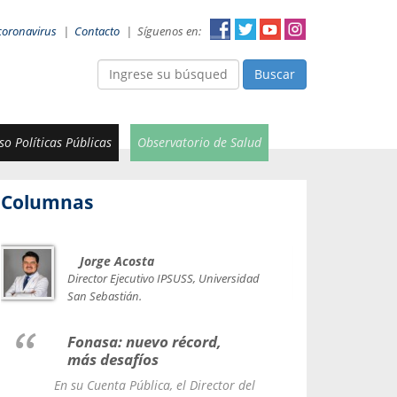
coronavirus
|
Contacto
|
Síguenos en:
Buscar
o Políticas Públicas
Observatorio de Salud
Columnas
Jorge Acosta
Car
Val
Director Ejecutivo IPSUSS, Universidad
IPSUSS
San Sebastián.
Lice
Fonasa: nuevo récord,
le t
más desafíos
La Contr
En su Cuenta Pública, el Director del