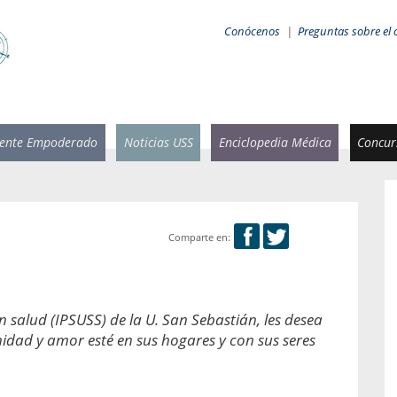
Conócenos
|
Preguntas sobre el 
iente Empoderado
Noticias USS
Enciclopedia Médica
Concurs
Comparte en:
 Rammsy
Rosario García-Huidobro
stente de
Decana facultad de Odontología,
n Sebastián
Universidad San Sebastián.
en salud (IPSUSS) de la U. San Sebastián, les desea
nidad y amor esté en sus hogares y con sus seres
añana
¿Cuándo será urgente la
salud bucal?
emia cuando
sa se
En Chile, nadie muere de caries ni de