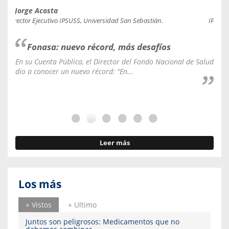
Jorge Acosta
Caro
Director Ejecutivo IPSUSS, Universidad San Sebastián.
IPSUSS
Fonasa: nuevo récord, más desafíos
En su Cuenta Pública, el Director del Fondo Nacional de Salud
La C
dio a conocer un nuevo récord: “En...
fale
Leer más
Los más
+ Vistos
+ Ultimo
Juntos son peligrosos: Medicamentos que no