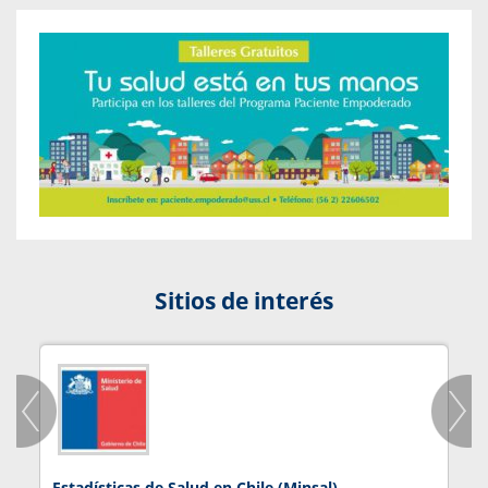
Sitios de interés
Estadísticas de Salud en Chile (Minsal)
J