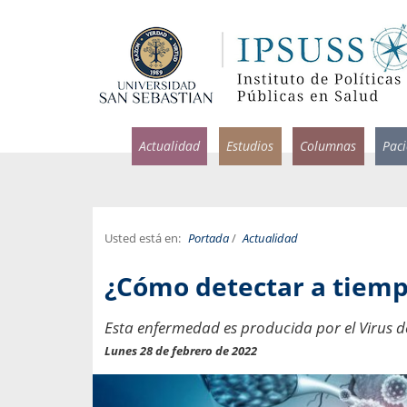
Actualidad
Estudios
Columnas
Pac
Usted está en:
Portada
/
Actualidad
rlos Pérez, Jorge Acosta y
Ignacio Rodríguez
¿Cómo detectar a tiempo
rolina Velasco
Infectólogo y profesor asi
S, Facultad de Medicina USS.
Medicina, Universidad Sa
Esta enfermedad es producida por el Virus
ncias médicas y
Pandemias del m
Lunes 28 de febrero de 2022
idio por incapacidad
Usamos la palabra pand
ral
una enfermedad contagio