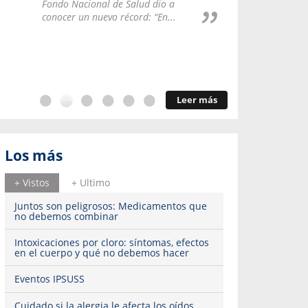
Repúblic
Fondo Nacional de Salud dio a
del esqu
conocer un nuevo récord: “En...
Leer más
Los más
+ Vistos
+ Ultimo
Juntos son peligrosos: Medicamentos que
no debemos combinar
Intoxicaciones por cloro: síntomas, efectos
en el cuerpo y qué no debemos hacer
Eventos IPSUSS
Cuidado si la alergia le afecta los oídos