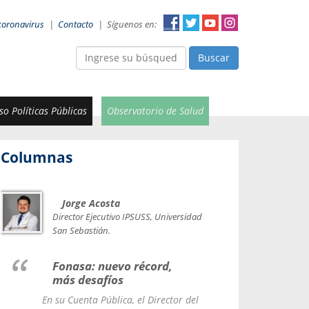
coronavirus
|
Contacto
|
Síguenos en:
Buscar
o Políticas Públicas
Observatorio de Salud
Columnas
Jorge Acosta
Car
Val
Director Ejecutivo IPSUSS, Universidad
IPSUSS
San Sebastián.
Lice
Fonasa: nuevo récord,
le t
más desafíos
La Contr
En su Cuenta Pública, el Director del