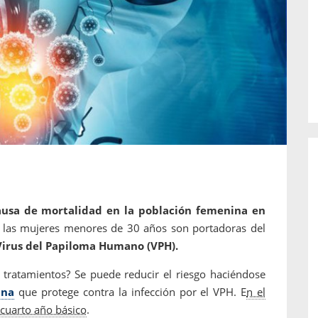
o de...
enfermedades periodontales. Sin
embargo, estas son las...
causa de mortalidad en la población femenina en
 las mujeres menores de 30 años son portadoras del
Virus del Papiloma Humano (VPH).
tratamientos? Se puede reducir el riesgo haciéndose
una
que protege contra la infección por el VPH. E
n el
e cuarto año básico
.