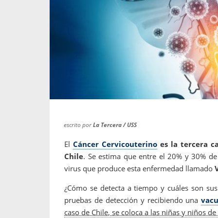
propaga a un gran númer
os entregados por la
oría sobre viajes al extranjero
onas que deben hacer...
escrito por
La Tercera / USS
El
Cáncer Cervicouterino
es la tercera 
Chile
. Se estima que entre el 20% y 30% de
virus que produce esta enfermedad llamado
¿Cómo se detecta a tiempo y cuáles son sus 
pruebas de detección y recibiendo una
vac
caso de Chile, se coloca a las niñas y niños d