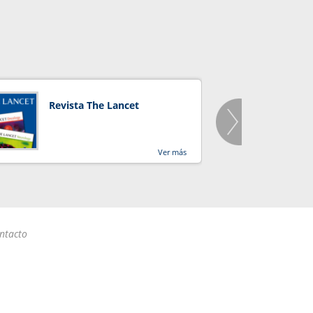
Revista The Lancet
Orga
Salu
Ver más
ntacto