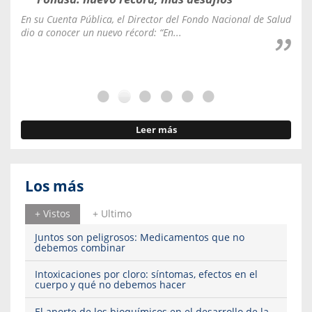
En su Cuenta Pública, el Director del Fondo Nacional de Salud
La C
dio a conocer un nuevo récord: “En...
fale
Leer más
Los más
+ Vistos
+ Ultimo
Juntos son peligrosos: Medicamentos que no
debemos combinar
Intoxicaciones por cloro: síntomas, efectos en el
cuerpo y qué no debemos hacer
El aporte de los bioquímicos en el desarrollo de la