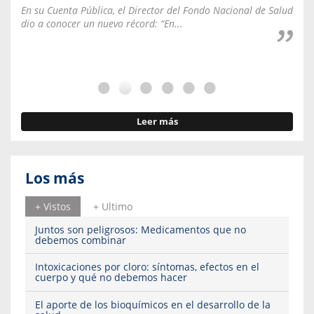
En su Cuenta Pública, el Director del Fondo Nacional de Salud
La C
dio a conocer un nuevo récord: “En...
fale
Leer más
Los más
+ Vistos
+ Ultimo
Juntos son peligrosos: Medicamentos que no
debemos combinar
Intoxicaciones por cloro: síntomas, efectos en el
cuerpo y qué no debemos hacer
El aporte de los bioquímicos en el desarrollo de la