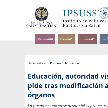
Actualidad
Estudios
Columnas
Pac
Usted está en:
Portada
/
Actualidad
rlos Pérez, Jorge Acosta y
Ignacio Rodríguez
Educación, autoridad vi
rolina Velasco
Infectólogo y profesor asi
S, Facultad de Medicina USS.
Medicina, Universidad Sa
pide tras modificación 
ncias médicas y
órganos
Pandemias del m
idio por incapacidad
Usamos la palabra pand
ral
una enfermedad contagio
La pasada semana se despachó el proyecto qu