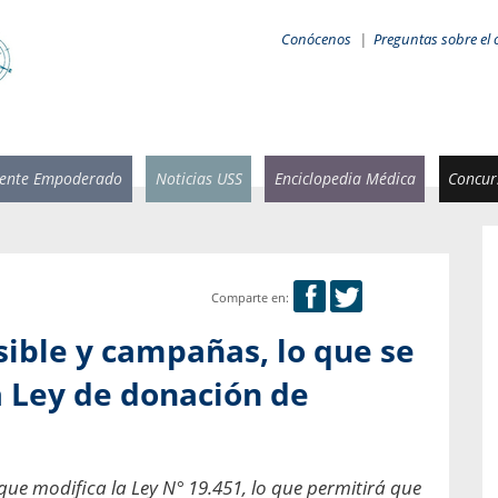
Conócenos
|
Preguntas sobre el 
iente Empoderado
Noticias USS
Enciclopedia Médica
Concurs
Comparte en:
 Rammsy
Rosario García-Huidobro
sible y campañas, lo que se
stente de
Decana facultad de Odontología,
n Sebastián
Universidad San Sebastián.
a Ley de donación de
añana
¿Cuándo será urgente la
salud bucal?
emia cuando
sa se
En Chile, nadie muere de caries ni de
e modifica la Ley N° 19.451, lo que permitirá que