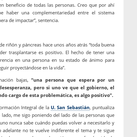
o en beneficio de todas las personas. Creo que por ahí
be haber una complementariedad entre el sistema
nera de impactar”, sentencia.
a de riñón y páncreas hace unos años atrás “toda buena
er trasplantarse es positivo. El hecho de tener una
ferencia en una persona en su estado de ánimo para
guir proyectándose en la vida”.
nación bajas,
“una persona que espera por un
esesperanza, pero si uno ve que el gobierno, el
ndo cargo de esta problemática, es algo positivo”.
ormación Integral de la
U. San Sebastián
, puntualiza
o lado, me sigo poniendo del lado de las personas que
uno nunca sabe cuándo puedas volver a necesitarlo y
adelante no te vuelve indiferente el tema y te sigue