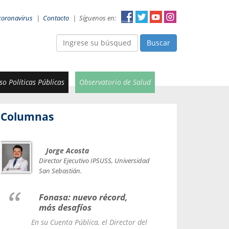
coronavirus
|
Contacto
|
Síguenos en:
Buscar
o Políticas Públicas
Observatorio de Salud
Columnas
Jorge Acosta
Car
Val
Director Ejecutivo IPSUSS, Universidad
IPSUSS
San Sebastián.
Lice
Fonasa: nuevo récord,
le t
más desafíos
La Contr
En su Cuenta Pública, el Director del