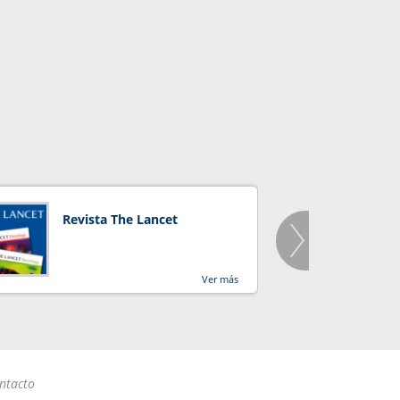
Revista The Lancet
Orga
Salu
Ver más
ntacto