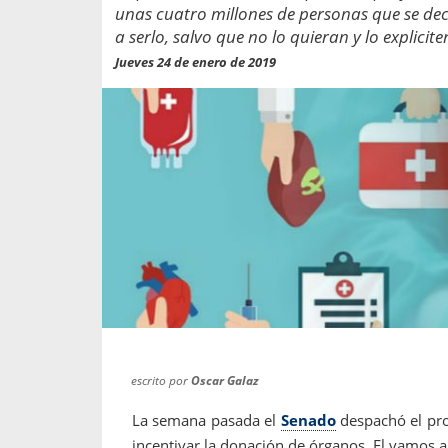
propaga a un gran númer
os entregados por la
unas cuatro millones de personas que se d
oría sobre viajes al extranjero
a serlo, salvo que no lo quieran y lo expliciten
onas que deben hacer...
Jueves 24 de enero de 2019
escrito por
Oscar Galaz
La semana pasada el
Senado
despachó el pro
incentivar la donación de órganos. El vamos a