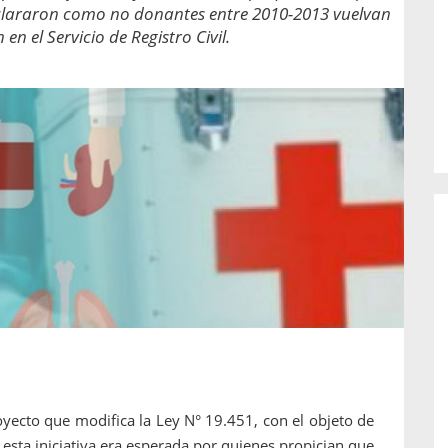
o de...
enfermedades periodontales. Sin
eclararon como no donantes entre 2010-2013 vuelvan
embargo, estas son las...
 en el Servicio de Registro Civil.
yecto que modifica la Ley N° 19.451, con el objeto de
 esta iniciativa era esperada por quienes propician que