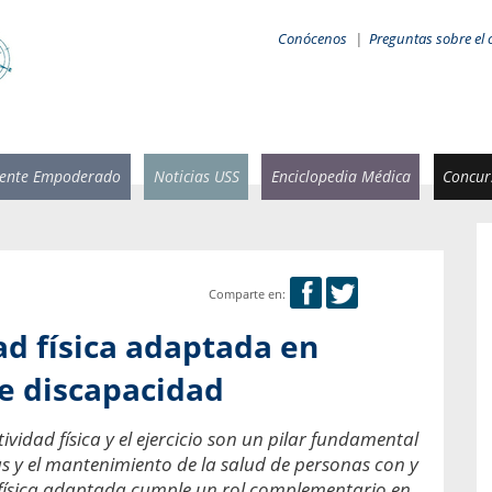
Conócenos
|
Preguntas sobre el 
iente Empoderado
Noticias USS
Enciclopedia Médica
Concurs
Comparte en:
 Rammsy
Rosario García-Huidobro
ad física adaptada en
stente de
Decana facultad de Odontología,
n Sebastián
Universidad San Sebastián.
de discapacidad
añana
¿Cuándo será urgente la
vidad física y el ejercicio son un pilar fundamental
salud bucal?
emia cuando
s y el mantenimiento de la salud de personas con y
sa se
En Chile, nadie muere de caries ni de
d física adaptada cumple un rol complementario en