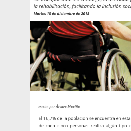
propaga a un gran númer
os entregados por la
la rehabilitación, facilitando la inclusión so
oría sobre viajes al extranjero
onas que deben hacer...
Martes 18 de diciembre de 2018
escrito por
Álvaro Mociño
El 16,7% de la población se encuentra en esta
de cada cinco personas realiza algún tipo d