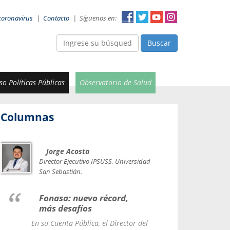
coronavirus
|
Contacto
|
Síguenos en:
Buscar
o Políticas Públicas
Observatorio de Salud
Columnas
Jorge Acosta
Car
Val
Director Ejecutivo IPSUSS, Universidad
IPSUSS
San Sebastián.
Lice
Fonasa: nuevo récord,
le t
más desafíos
La Contr
En su Cuenta Pública, el Director del