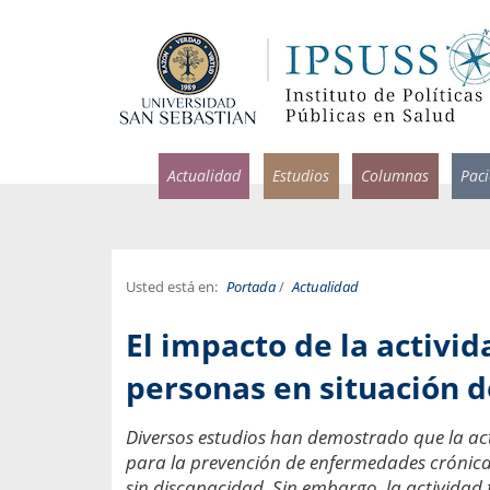
Actualidad
Estudios
Columnas
Pac
Usted está en:
Portada
/
Actualidad
rlos Pérez, Jorge Acosta y
Ignacio Rodríguez
El impacto de la activid
rolina Velasco
Infectólogo y profesor asi
S, Facultad de Medicina USS.
Medicina, Universidad Sa
personas en situación 
ncias médicas y
Pandemias del m
Diversos estudios han demostrado que la acti
idio por incapacidad
Usamos la palabra pand
para la prevención de enfermedades crónica
ral
una enfermedad contagio
sin discapacidad. Sin embargo, la activida