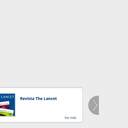
Revista The Lancet
Orga
Salu
Ver más