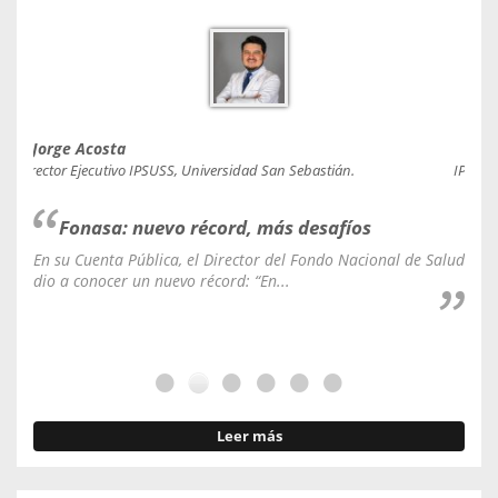
Jorge Acosta
Caro
Director Ejecutivo IPSUSS, Universidad San Sebastián.
IPSUSS
Fonasa: nuevo récord, más desafíos
En su Cuenta Pública, el Director del Fondo Nacional de Salud
La C
dio a conocer un nuevo récord: “En...
fale
Leer más