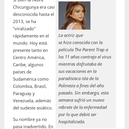
Chicungunya era casi
desconocida hasta el
2013, se ha
"viralizado"
La actriz que
rápidamente en el
se hizo conocida con la
mundo. Hoy está
película
The Parent Trap
a
presente tanto en
los 11 años contrajo el virus
Centro América,
mientras disfrutaba de
Caribe, algunos
sus vacaciones en la
países de
paradisíaca isla de la
Sudamérica como
Polinesia a fines del año
Colombia, Brasil,
pasado. Sin embargo, esta
Paraguay y
semana sufrió un nuevo
Venezuela, además
rebrote de la enfermedad
del sudeste asiático.
por lo que debió ser
Su nombre ya no
hospitalizada.
pasa inadvertido. En