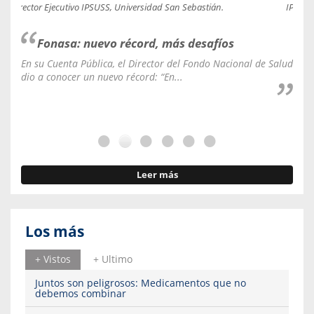
Director Ejecutivo IPSUSS, Universidad San Sebastián.
IPSUSS
Fonasa: nuevo récord, más desafíos
En su Cuenta Pública, el Director del Fondo Nacional de Salud
La C
dio a conocer un nuevo récord: “En...
fale
Leer más
Los más
+ Vistos
+ Ultimo
Juntos son peligrosos: Medicamentos que no
debemos combinar