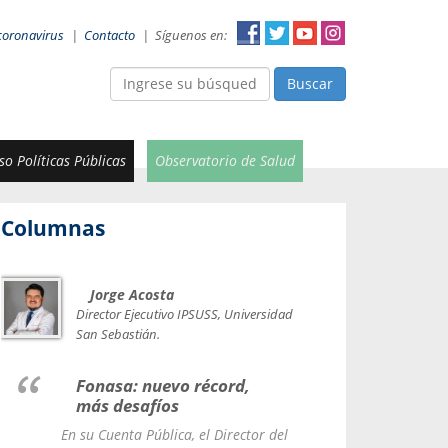
coronavirus
|
Contacto
|
Síguenos en:
Buscar
o Políticas Públicas
Observatorio de Salud
Columnas
Jorge Acosta
Car
Val
Director Ejecutivo IPSUSS, Universidad
IPSUSS
San Sebastián.
Lice
Fonasa: nuevo récord,
le t
más desafíos
La Contr
En su Cuenta Pública, el Director del