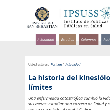
Actualidad
Estudios
Columnas
Pac
Usted está en:
Portada
/
Actualidad
rlos Pérez, Jorge Acosta y
Ignacio Rodríguez
La historia del kinesiól
rolina Velasco
Infectólogo y profesor asi
S, Facultad de Medicina USS.
Medicina, Universidad Sa
límites
ncias médicas y
Pandemias del m
Una enfermedad catastrófica cambió la vida
idio por incapacidad
Usamos la palabra pand
sus metas: estudiar una carrera de Salud y 
ral
una enfermedad contagio
nunca con miedo al cambio", dice.