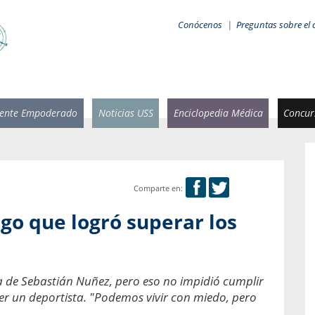
Conócenos
|
Preguntas sobre el 
iente Empoderado
Noticias USS
Enciclopedia Médica
Concurs
Comparte en:
 Rammsy
Rosario García-Huidobro
ogo que logró superar los
stente de
Decana facultad de Odontología,
n Sebastián
Universidad San Sebastián.
añana
¿Cuándo será urgente la
 de Sebastián Nuñez, pero eso no impidió cumplir
salud bucal?
emia cuando
ser un deportista. "Podemos vivir con miedo, pero
sa se
En Chile, nadie muere de caries ni de