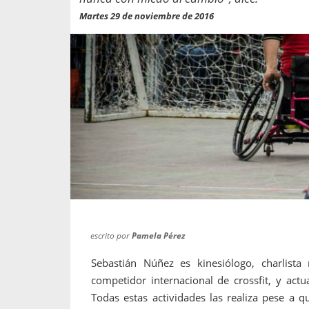
propaga a un gran númer
os entregados por la
Martes 29 de noviembre de 2016
oría sobre viajes al extranjero
onas que deben hacer...
escrito por
Pamela Pérez
Sebastián Núñez es kinesiólogo, charlista 
competidor internacional de crossfit, y ac
Todas estas actividades las realiza pese a 