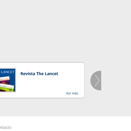
Revista The Lancet
Orga
Salu
Ver más
ntacto