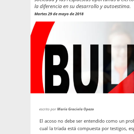
propaga a un gran númer
os entregados por la
la diferencia en su desarrollo y autoestima.
oría sobre viajes al extranjero
onas que deben hacer...
Martes 29 de mayo de 2018
escrito por
María Graciela Opazo
El acoso no debe ser entendido como un prob
cual la tríada está compuesta por testigos, e