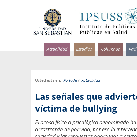
Actualidad
Estudios
Columnas
Pac
Usted está en:
Portada
/
Actualidad
rlos Pérez, Jorge Acosta y
Ignacio Rodríguez
Las señales que advier
rolina Velasco
Infectólogo y profesor asi
S, Facultad de Medicina USS.
Medicina, Universidad Sa
víctima de bullying
ncias médicas y
Pandemias del m
El acoso físico o psicológico denominado bu
idio por incapacidad
Usamos la palabra pand
arrastrarán de por vida, por eso la interv
ral
una enfermedad contagio
sociedad y las respuestas oportunas a cier