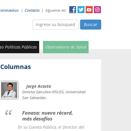
coronavirus
|
Contacto
|
Síguenos en:
Buscar
o Políticas Públicas
Observatorio de Salud
Columnas
Jorge Acosta
Car
Val
Director Ejecutivo IPSUSS, Universidad
IPSUSS
San Sebastián.
Lice
Fonasa: nuevo récord,
le t
más desafíos
La Contr
En su Cuenta Pública, el Director del