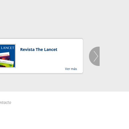
Revista The Lancet
Orga
Salu
Ver más
ntacto