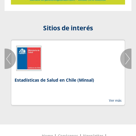
Sitios de interés
Estadísticas de Salud en Chile (Minsal)
J
Ver más
Home
|
Conócenos
|
Newsletter
|