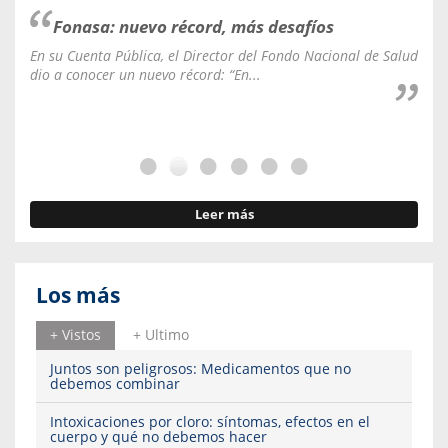
Fonasa: nuevo récord, más desafíos
En su Cuenta Pública, el Director del Fondo Nacional de Salud
La C
dio a conocer un nuevo récord: “En...
fale
Leer más
Los más
+ Vistos
+ Ultimo
Juntos son peligrosos: Medicamentos que no
debemos combinar
Intoxicaciones por cloro: síntomas, efectos en el
cuerpo y qué no debemos hacer