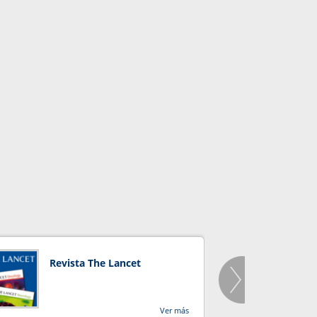
Revista The Lancet
Orga
Salu
Ver más