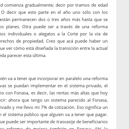
dad comienza gradualmente; decir por tramos de edad
 O decir que esto parte en el año uno sólo con los
 están permanecen dos o tres años más hasta que se
os planes. Otra puede ser a través de una reforma
gios individuales o alegatos a la Corte por la vía de
derechos de propiedad. Creo que acá puede haber un
e ver cómo está diseñada la transición entre la actual
eda parecer esta última.
bién va a tener que incorporar en paralelo una reforma
tivas se puedan implementar en el sistema privado, el
io con Fonasa, es decir, las rentas más altas que hoy
cir: ahora que tengo un sistema parecido al Fonasa,
rivado y me llevo mi 7% de cotización. Eso significa un
n el sistema público que alguien va a tener que pagar.
ue puede ser importante de trasvasije de beneficiarios
na reforma de mejora también en Fonasa. Ahí la