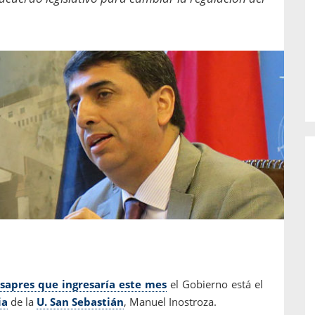
o de...
enfermedades periodontales. Sin
embargo, estas son las...
isapres que ingresaría este mes
el Gobierno está el
ia
de la
U. San Sebastián
, Manuel Inostroza.