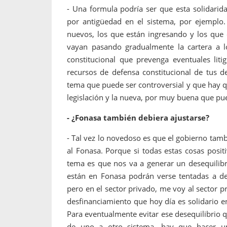
- Una formula podría ser que esta solidari
por antigüedad en el sistema, por ejemplo.
nuevos, los que están ingresando y los que
vayan pasando gradualmente la cartera a l
constitucional que prevenga eventuales liti
recursos de defensa constitucional de tus 
tema que puede ser controversial y que hay qu
legislación y la nueva, por muy buena que pu
- ¿Fonasa también debiera ajustarse?
- Tal vez lo novedoso es que el gobierno tam
al Fonasa. Porque si todas estas cosas posi
tema es que nos va a generar un desequilibr
están en Fonasa podrán verse tentadas a de
pero en el sector privado, me voy al sector p
desfinanciamiento que hoy día es solidario e
Para eventualmente evitar ese desequilibrio q
de uno a otro sistema, hay que hacer u