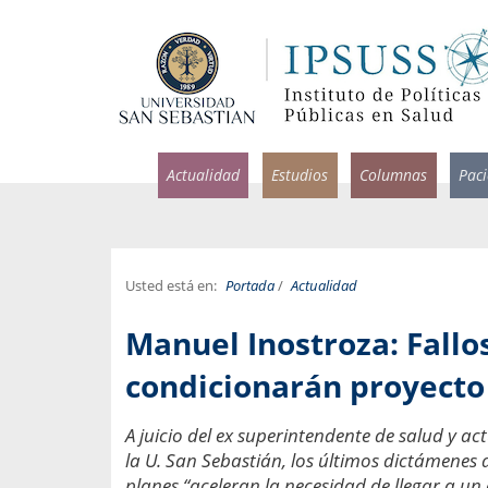
Actualidad
Estudios
Columnas
Pac
Usted está en:
Portada
/
Actualidad
rlos Pérez, Jorge Acosta y
Ignacio Rodríguez
Manuel Inostroza: Fallo
rolina Velasco
Infectólogo y profesor asi
S, Facultad de Medicina USS.
Medicina, Universidad Sa
condicionarán proyecto
ncias médicas y
Pandemias del m
A juicio del ex superintendente de salud y a
idio por incapacidad
Usamos la palabra pand
la U. San Sebastián, los últimos dictámenes d
ral
una enfermedad contagio
planes “aceleran la necesidad de llegar a un