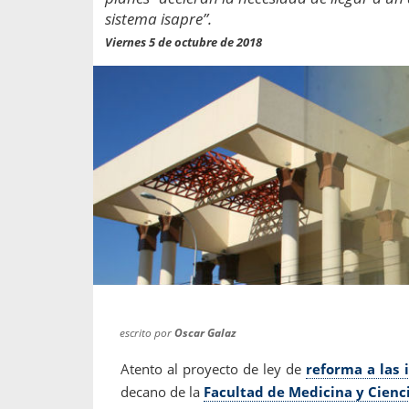
propaga a un gran númer
os entregados por la
sistema isapre”.
oría sobre viajes al extranjero
onas que deben hacer...
Viernes 5 de octubre de 2018
escrito por
Oscar Galaz
Atento al proyecto de ley de
reforma a las 
decano de la
Facultad de Medicina y Cienc