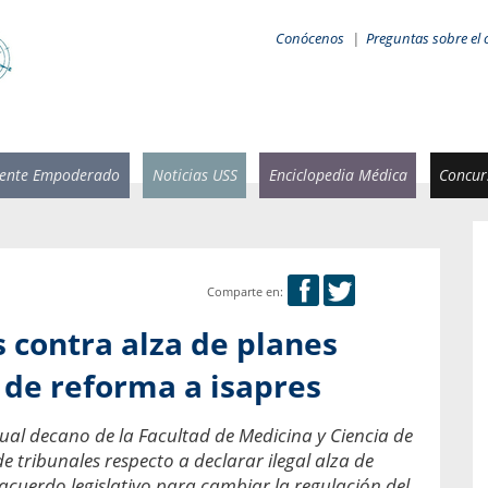
Conócenos
|
Preguntas sobre el 
iente Empoderado
Noticias USS
Enciclopedia Médica
Concurs
Comparte en:
 Rammsy
Rosario García-Huidobro
s contra alza de planes
stente de
Decana facultad de Odontología,
n Sebastián
Universidad San Sebastián.
 de reforma a isapres
añana
¿Cuándo será urgente la
ctual decano de la Facultad de Medicina y Ciencia de
salud bucal?
emia cuando
e tribunales respecto a declarar ilegal alza de
sa se
En Chile, nadie muere de caries ni de
 acuerdo legislativo para cambiar la regulación del