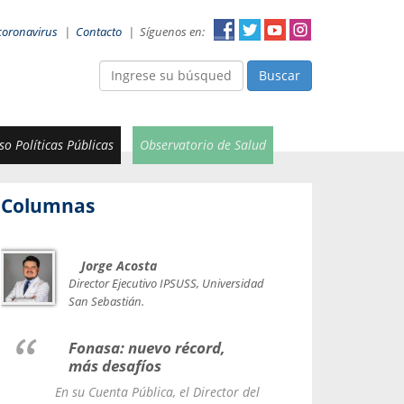
coronavirus
|
Contacto
|
Síguenos en:
Buscar
o Políticas Públicas
Observatorio de Salud
Columnas
Jorge Acosta
Car
Val
Director Ejecutivo IPSUSS, Universidad
IPSUSS
San Sebastián.
Lice
Fonasa: nuevo récord,
le t
más desafíos
La Contr
En su Cuenta Pública, el Director del