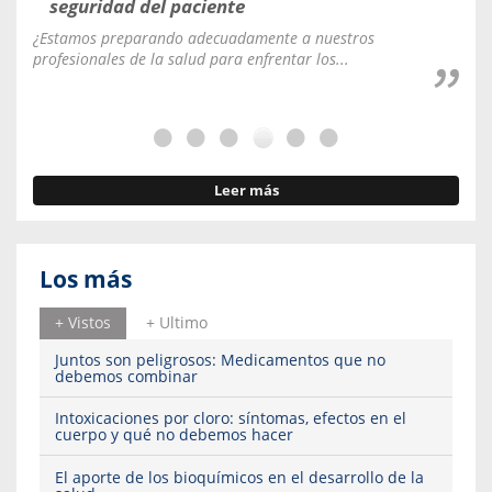
seguridad del paciente
i
¿Estamos preparando adecuadamente a nuestros
Los
profesionales de la salud para enfrentar los...
ext
Leer más
Los más
+ Vistos
+ Ultimo
Juntos son peligrosos: Medicamentos que no
debemos combinar
Intoxicaciones por cloro: síntomas, efectos en el
cuerpo y qué no debemos hacer
El aporte de los bioquímicos en el desarrollo de la