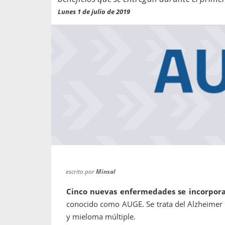
propaga a un gran númer
os entregados por la
Lunes 1 de julio de 2019
oría sobre viajes al extranjero
onas que deben hacer...
escrito por
Minsal
Cinco nuevas enfermedades se incorporar
conocido como AUGE. Se trata del Alzheimer y
y mieloma múltiple.