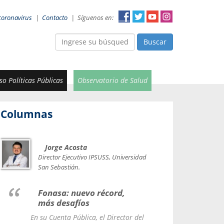
coronavirus
|
Contacto
|
Síguenos en:
Buscar
o Políticas Públicas
Observatorio de Salud
Columnas
Jorge Acosta
Car
Val
Director Ejecutivo IPSUSS, Universidad
IPSUSS
San Sebastián.
Lice
Fonasa: nuevo récord,
le t
más desafíos
La Contr
En su Cuenta Pública, el Director del