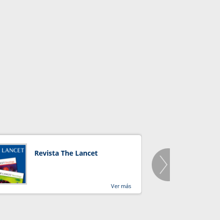
Revista The Lancet
Orga
Salu
Ver más