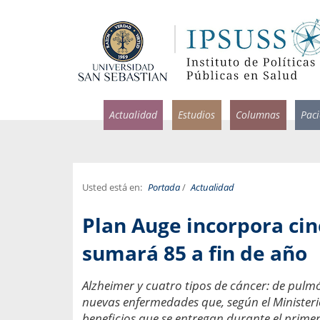
Actualidad
Estudios
Columnas
Pac
Usted está en:
Portada
/
Actualidad
rlos Pérez, Jorge Acosta y
Ignacio Rodríguez
Plan Auge incorpora cin
rolina Velasco
Infectólogo y profesor asi
S, Facultad de Medicina USS.
Medicina, Universidad Sa
sumará 85 a fin de año
ncias médicas y
Pandemias del m
Alzheimer y cuatro tipos de cáncer: de pulmón
idio por incapacidad
Usamos la palabra pand
nuevas enfermedades que, según el Ministerio
ral
una enfermedad contagio
beneficios que se entregan durante el primer