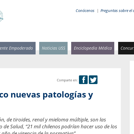
Conócenos
|
Preguntas sobre el 
iente Empoderado
Noticias USS
Enciclopedia Médica
Concurs
Comparte en:
 Rammsy
Rosario García-Huidobro
co nuevas patologías y
stente de
Decana facultad de Odontología,
n Sebastián
Universidad San Sebastián.
añana
¿Cuándo será urgente la
, de tiroides, renal y mieloma múltiple, son las
salud bucal?
emia cuando
 de Salud, “21 mil chilenos podrían hacer uso de los
sa se
En Chile, nadie muere de caries ni de
 año de vigencia de la normativa”.