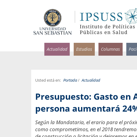
Actualidad
Estudios
Columnas
Pac
Usted está en:
Portada
/
Actualidad
rlos Pérez, Jorge Acosta y
Ignacio Rodríguez
Presupuesto: Gasto en 
rolina Velasco
Infectólogo y profesor asi
S, Facultad de Medicina USS.
Medicina, Universidad Sa
persona aumentará 24%
ncias médicas y
Pandemias del m
Según la Mandataria, el erario para el próxi
idio por incapacidad
Usamos la palabra pand
como comprometimos, en el 2018 tendremos 
ral
una enfermedad contagio
de construcción o licitación y dejaremos en 