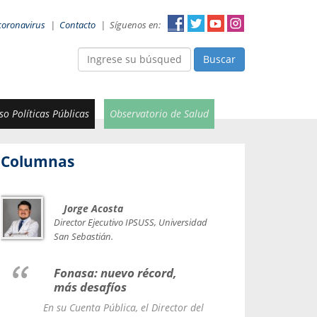
coronavirus
|
Contacto
|
Síguenos en:
Buscar
o Políticas Públicas
Observatorio de Salud
Columnas
Jorge Acosta
Car
Val
Director Ejecutivo IPSUSS, Universidad
IPSUSS
San Sebastián.
Lice
Fonasa: nuevo récord,
le t
más desafíos
La Contr
En su Cuenta Pública, el Director del