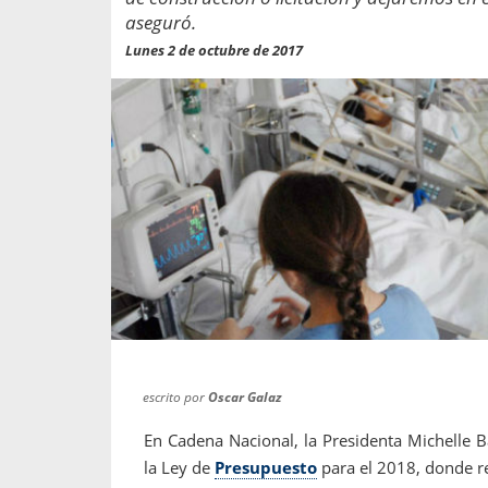
propaga a un gran númer
os entregados por la
aseguró.
oría sobre viajes al extranjero
onas que deben hacer...
Lunes 2 de octubre de 2017
escrito por
Oscar Galaz
En Cadena Nacional, la Presidenta Michelle B
la Ley de
Presupuesto
para el 2018, donde re