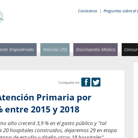
Conócenos
|
Preguntas sobre el 
iente Empoderado
Noticias USS
Enciclopedia Médica
Concurs
Comparte en:
 Rammsy
Rosario García-Huidobro
Atención Primaria por
stente de
Decana facultad de Odontología,
n Sebastián
Universidad San Sebastián.
 entre 2015 y 2018
añana
¿Cuándo será urgente la
mo año crecerá 3,9 % en el gasto público y "tal
salud bucal?
emia cuando
20 hospitales construidos, dejaremos 29 en etapa
sa se
En Chile, nadie muere de caries ni de
etapa de estudio y diseño otros 18 hospitales",