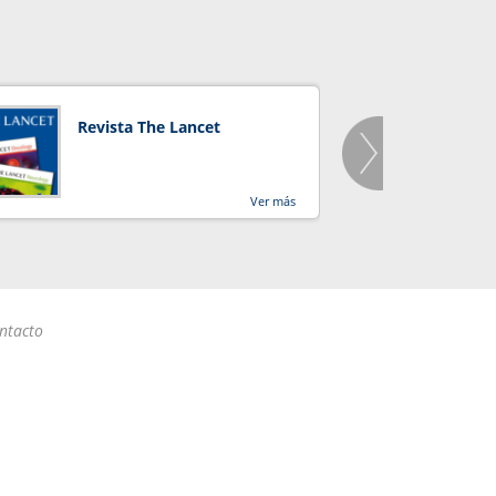
Revista The Lancet
Orga
Salu
Ver más
ntacto